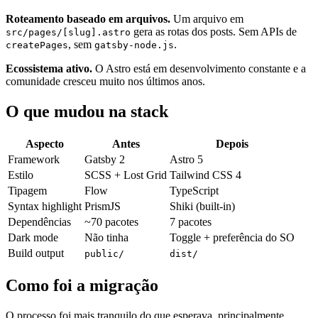
Roteamento baseado em arquivos.
Um arquivo em
gera as rotas dos posts. Sem APIs de
src/pages/[slug].astro
, sem
.
createPages
gatsby-node.js
Ecossistema ativo.
O Astro está em desenvolvimento constante e a
comunidade cresceu muito nos últimos anos.
O que mudou na stack
Aspecto
Antes
Depois
Framework
Gatsby 2
Astro 5
Estilo
SCSS + Lost Grid
Tailwind CSS 4
Tipagem
Flow
TypeScript
Syntax highlight
PrismJS
Shiki (built-in)
Dependências
~70 pacotes
7 pacotes
Dark mode
Não tinha
Toggle + preferência do SO
Build output
public/
dist/
Como foi a migração
O processo foi mais tranquilo do que esperava, principalmente