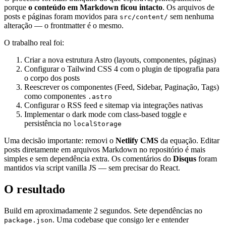
porque
o conteúdo em Markdown ficou intacto
. Os arquivos de
posts e páginas foram movidos para
sem nenhuma
src/content/
alteração — o frontmatter é o mesmo.
O trabalho real foi:
Criar a nova estrutura Astro (layouts, componentes, páginas)
Configurar o Tailwind CSS 4 com o plugin de tipografia para
o corpo dos posts
Reescrever os componentes (Feed, Sidebar, Paginação, Tags)
como componentes
.astro
Configurar o RSS feed e sitemap via integrações nativas
Implementar o dark mode com class-based toggle e
persistência no
localStorage
Uma decisão importante: removi o
Netlify CMS
da equação. Editar
posts diretamente em arquivos Markdown no repositório é mais
simples e sem dependência extra. Os comentários do
Disqus
foram
mantidos via script vanilla JS — sem precisar do React.
O resultado
Build em aproximadamente 2 segundos. Sete dependências no
. Uma codebase que consigo ler e entender
package.json